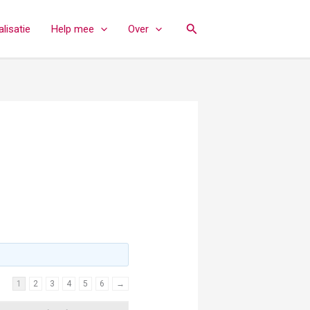
Zoeken
lisatie
Help mee
Over
1
2
3
4
5
6
→