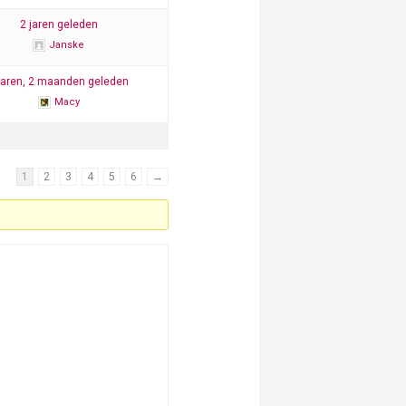
2 jaren geleden
Janske
jaren, 2 maanden geleden
Macy
1
2
3
4
5
6
→