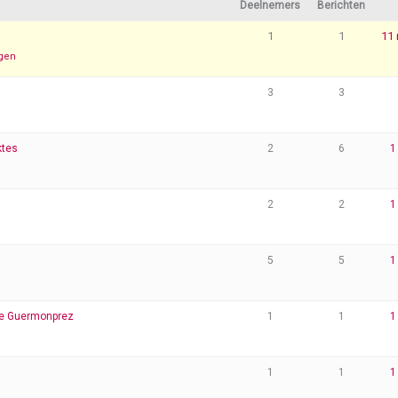
Deelnemers
Berichten
1
1
11
gen
3
3
ktes
2
6
1
2
2
1
5
5
1
ie Guermonprez
1
1
1
1
1
1