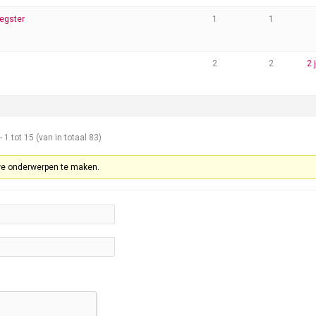
eegster
1
1
2
2
2 
1 tot 15 (van in totaal 83)
we onderwerpen te maken.