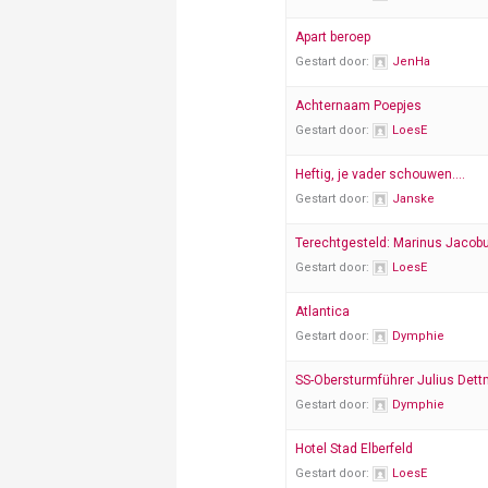
Apart beroep
Gestart door:
JenHa
Achternaam Poepjes
Gestart door:
LoesE
Heftig, je vader schouwen….
Gestart door:
Janske
Terechtgesteld: Marinus Jacob
Gestart door:
LoesE
Atlantica
Gestart door:
Dymphie
SS-Obersturmführer Julius Det
Gestart door:
Dymphie
Hotel Stad Elberfeld
Gestart door:
LoesE