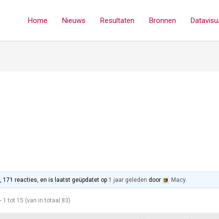
Home
Nieuws
Resultaten
Bronnen
Datavisua
 171 reacties, en is laatst geüpdatet op
1 jaar geleden
door
Macy
.
1 tot 15 (van in totaal 83)