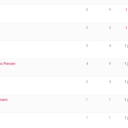
3
9
1
2
3
1
3
4
1 
us Pieroen
4
9
1 
2
4
1 
tmann
1
1
1 
1
1
1 