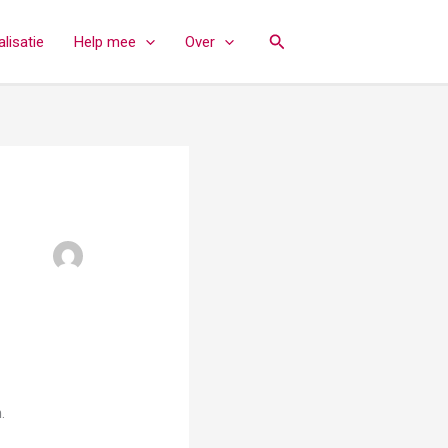
Zoeken
lisatie
Help mee
Over
.