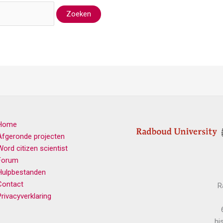
Home
Afgeronde projecten
Word citizen scientist
Forum
Hulpbestanden
Contact
R
Privacyverklaring
hi