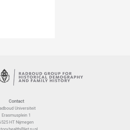
Contact
adboud Universiteit
Erasmusplein 1
6525 HT Nijmegen
story.health@let.ru.nl