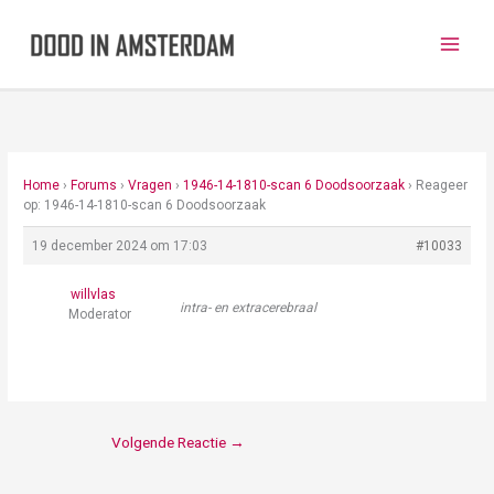
Ga
naar
de
inhoud
Home
›
Forums
›
Vragen
›
1946-14-1810-scan 6 Doodsoorzaak
›
Reageer
op: 1946-14-1810-scan 6 Doodsoorzaak
19 december 2024 om 17:03
#10033
willvlas
intra- en extracerebraal
Moderator
Volgende Reactie
→