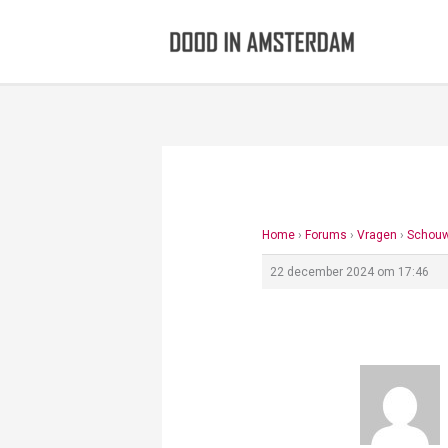
Ga
naar
de
inhoud
Home
›
Forums
›
Vragen
›
Schouw
22 december 2024 om 17:46