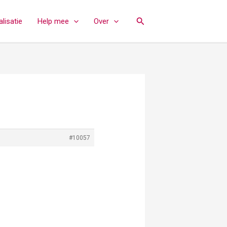
Zoeken
lisatie
Help mee
Over
#10057