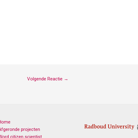
Volgende Reactie
→
Home
Afgeronde projecten
Word citizen scientist