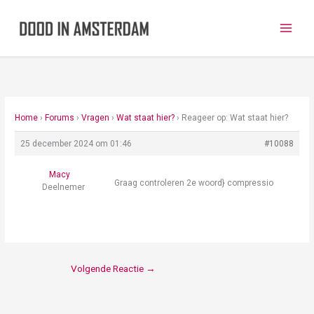
Ga
naar
de
inhoud
Home
›
Forums
›
Vragen
›
Wat staat hier?
›
Reageer op: Wat staat hier?
25 december 2024 om 01:46
#10088
Macy
Graag controleren 2e woord} compressio
Deelnemer
Volgende Reactie
→