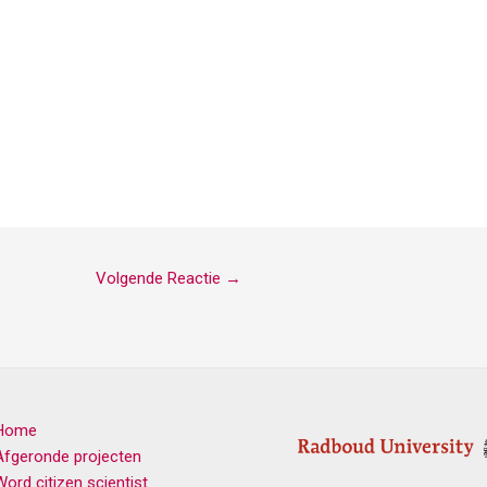
Volgende Reactie
→
Home
Afgeronde projecten
Word citizen scientist