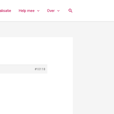
Zoeken
lisatie
Help mee
Over
#10118