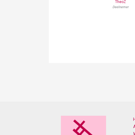
TheoZ
Deelnemer