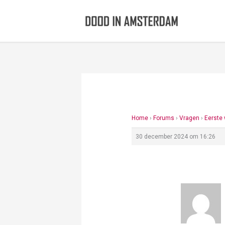
Ga
naar
de
inhoud
Home
›
Forums
›
Vragen
›
Eerste
30 december 2024 om 16:26