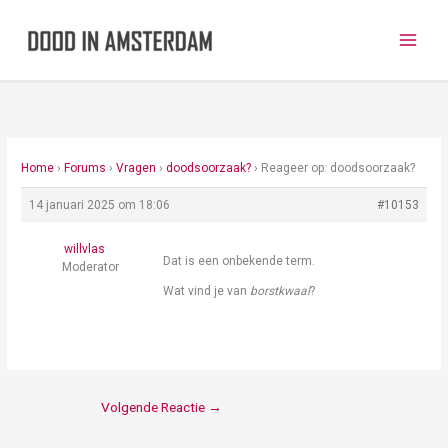
Ga
naar
de
inhoud
Home
›
Forums
›
Vragen
›
doodsoorzaak?
›
Reageer op: doodsoorzaak?
14 januari 2025 om 18:06
#10153
willvlas
Dat is een onbekende term.
Moderator
Wat vind je van
borstkwaal
?
Volgende Reactie
→