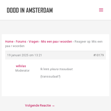
Ga
naar
de
inhoud
Home
›
Forums
›
Vragen
›
Mis een paa r woorden
›
Reageer op: Mis een
paa r woorden
19 januari 2025 om 13:21
#10179
willvlas
Ik lees
pleura trasudaat.
Moderator
(transsudaat?)
Volgende Reactie
→