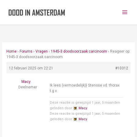
Ga
naar
de
inhoud
Home
›
Forums
›
Vragen
›
1945-3 doodsoorzaak carcinoom
›
Reageer op:
1945-3 doodsoorzaak carcinoom
12 februari 2025 om 22:21
#10312
Macy
Ik lees (vermoedelijk)} Stenose vd. thorax
Deelnemer
t.g.v.
Deze reactie is gewijzigd 1 jaar, 5 maanden
geleden door
Macy
.
Deze reactie is gewijzigd 1 jaar, 5 maanden
geleden door
Macy
.