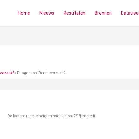
Home
Nieuws
Resultaten
Bronnen
Datavisua
orzaak?
›
Reageer op: Doodsoorzaak?
De laatste regel eindigt misschien op} ????} bacterii