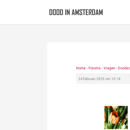
Ga
naar
de
inhoud
Home
›
Forums
›
Vragen
›
Doodso
24 februari 2025 om 16:18