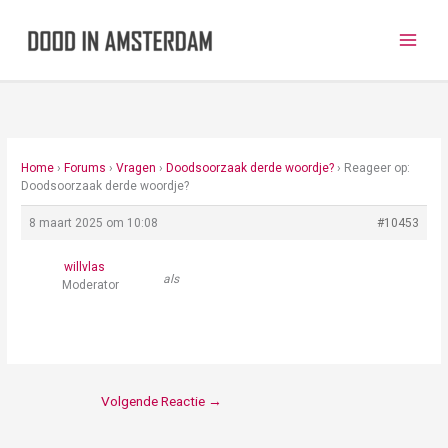
Ga
naar
de
inhoud
Home
›
Forums
›
Vragen
›
Doodsoorzaak derde woordje?
›
Reageer op:
Doodsoorzaak derde woordje?
8 maart 2025 om 10:08
#10453
willvlas
als
Moderator
Volgende Reactie
→