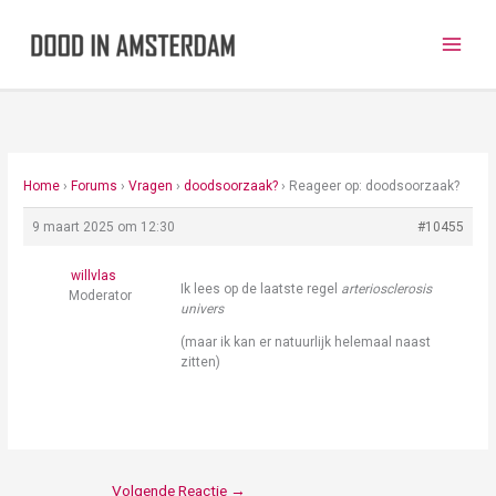
Ga
naar
de
inhoud
Home
›
Forums
›
Vragen
›
doodsoorzaak?
›
Reageer op: doodsoorzaak?
9 maart 2025 om 12:30
#10455
willvlas
Ik lees op de laatste regel
arteriosclerosis
Moderator
univers
(maar ik kan er natuurlijk helemaal naast
zitten)
Volgende Reactie
→