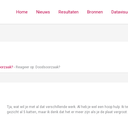
Home
Nieuws
Resultaten
Bronnen
Datavisua
orzaak?
›
Reageer op: Doodsoorzaak?
Tja, wat wil je met al dat verschillende werk. Al heb je wel een hoop hulp. Ik t
gezicht al 5 katten, maar ik denk dat het er meer zijn als je de plaat vergroot.