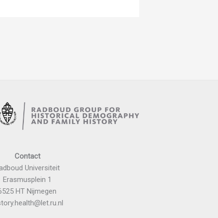
Contact
adboud Universiteit
Erasmusplein 1
6525 HT Nijmegen
story.health@let.ru.nl