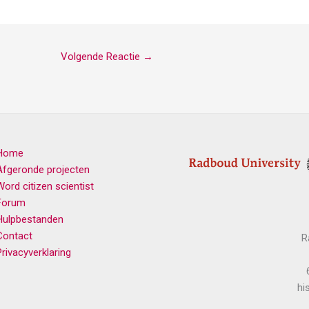
Volgende Reactie
→
Home
Afgeronde projecten
Word citizen scientist
Forum
Hulpbestanden
Contact
R
Privacyverklaring
hi