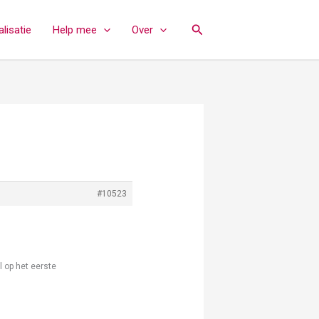
Zoeken
lisatie
Help mee
Over
#10523
el op het eerste