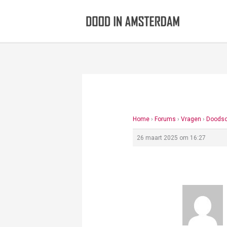
Ga
naar
de
inhoud
Home
›
Forums
›
Vragen
›
Doodso
26 maart 2025 om 16:27