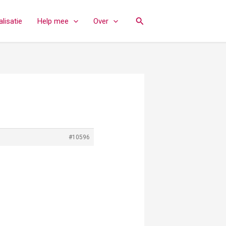
Zoeken
lisatie
Help mee
Over
#10596