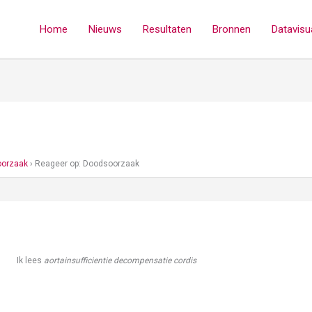
Home
Nieuws
Resultaten
Bronnen
Datavisua
orzaak
›
Reageer op: Doodsoorzaak
Ik lees
aortainsufficientie decompensatie cordis