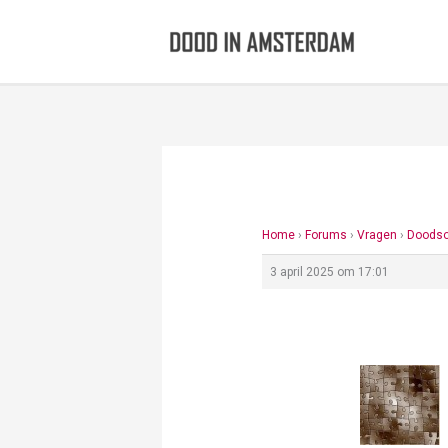
Ga
naar
de
inhoud
Home
›
Forums
›
Vragen
›
Doodso
3 april 2025 om 17:01