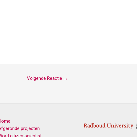
Volgende Reactie
→
Home
Afgeronde projecten
Word citizen scientist