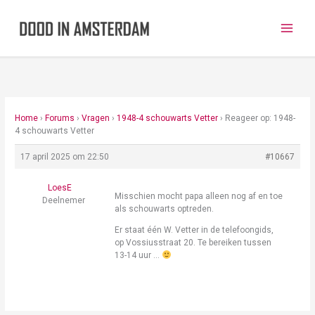
Ga
naar
de
inhoud
Home
›
Forums
›
Vragen
›
1948-4 schouwarts Vetter
›
Reageer op: 1948-
4 schouwarts Vetter
17 april 2025 om 22:50
#10667
LoesE
Misschien mocht papa alleen nog af en toe
Deelnemer
als schouwarts optreden.
Er staat één W. Vetter in de telefoongids,
op Vossiusstraat 20. Te bereiken tussen
13-14 uur …