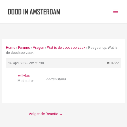
Ga
naar
de
inhoud
Home
›
Forums
›
Vragen
›
Wat is de doodsoorzaak
›
Reageer op: Wat is
de doodsoorzaak
26 april 2025 om 21:30
#10722
willvlas
hartstilstand
Moderator
Volgende Reactie
→