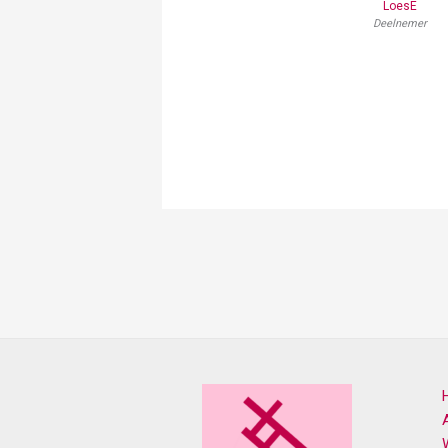
LoesE
Deelnemer