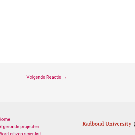
Volgende Reactie
→
Home
Afgeronde projecten
Word citizen scientist