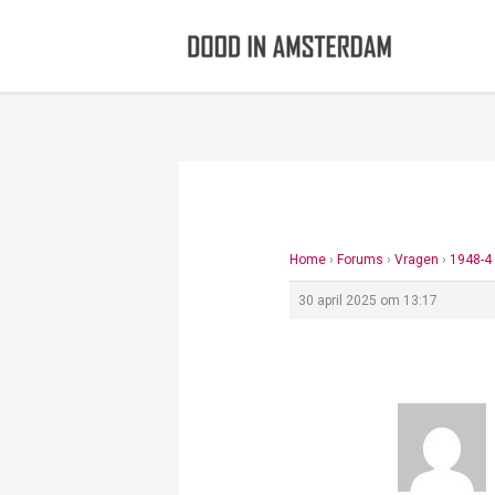
Ga
naar
de
inhoud
Home
›
Forums
›
Vragen
›
1948-4
30 april 2025 om 13:17