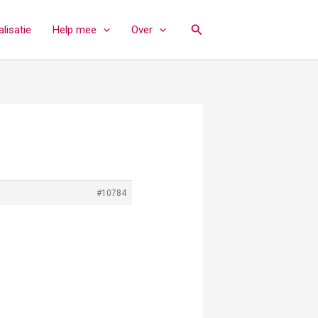
Zoeken
lisatie
Help mee
Over
#10784