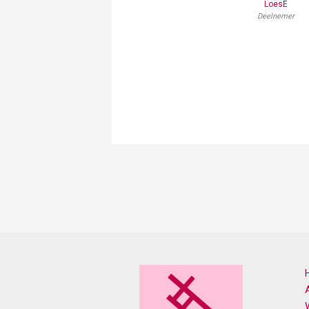
LoesE
Deelnemer