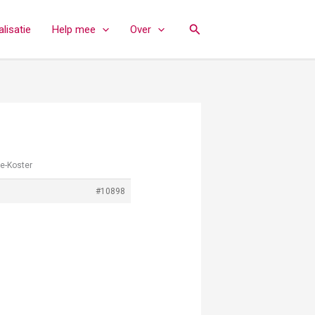
Zoeken
lisatie
Help mee
Over
e-Koster
#10898