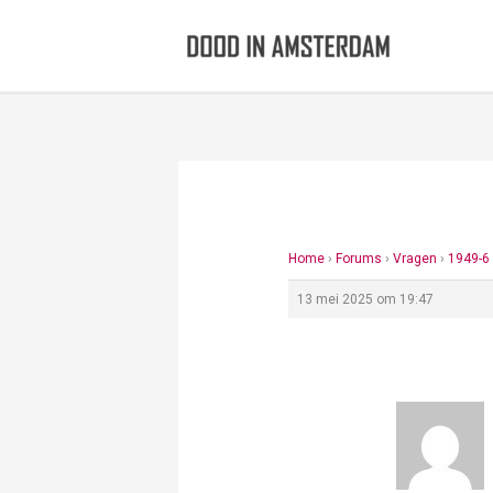
Ga
naar
de
inhoud
Home
›
Forums
›
Vragen
›
1949-6
13 mei 2025 om 19:47