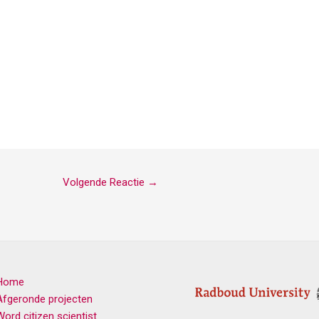
Volgende Reactie
→
Home
Afgeronde projecten
Word citizen scientist