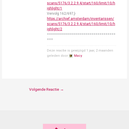
scans/5176/3.2.2.9.4/start/160/limit/10/h
ighlight/1
Vervolg 162/697,}
https://archief.amsterdam/inventarissen/
scans/5176/3.2.2.9.4/start/160/limit/10/h
ighlight/2
==================================
===
Deze reactie is gewijzigd 1 jaar, 2 maanden
geleden door
Macy
.
Volgende Reactie
→