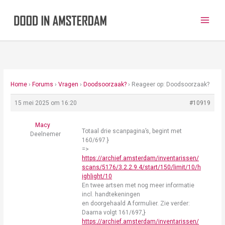
Ga
naar
de
inhoud
Home
›
Forums
›
Vragen
›
Doodsoorzaak?
›
Reageer op: Doodsoorzaak?
15 mei 2025 om 16:20
#10919
Macy
Totaal drie scanpagina’s, begint met
Deelnemer
160/697.}
=>
https://archief.amsterdam/inventarissen/
scans/5176/3.2.2.9.4/start/150/limit/10/h
ighlight/10
En twee artsen met nog meer informatie
incl. handtekeningen
en doorgehaald A formulier. Zie verder:
Daarna volgt 161/697,}
https://archief.amsterdam/inventarissen/