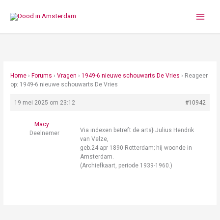
Ga
naar
de
inhoud
Home
›
Forums
›
Vragen
›
1949-6 nieuwe schouwarts De Vries
›
Reageer
op: 1949-6 nieuwe schouwarts De Vries
19 mei 2025 om 23:12
#10942
Macy
Via indexen betreft de arts} Julius Hendrik
Deelnemer
van Velze,
geb.24 apr 1890 Rotterdam; hij woonde in
Amsterdam.
(Archiefkaart, periode 1939-1960.)