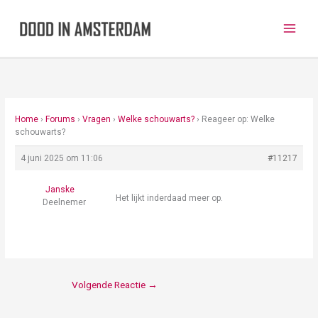
Ga
naar
de
inhoud
Home
›
Forums
›
Vragen
›
Welke schouwarts?
›
Reageer op: Welke
schouwarts?
4 juni 2025 om 11:06
#11217
Janske
Het lijkt inderdaad meer op.
Deelnemer
Volgende Reactie
→