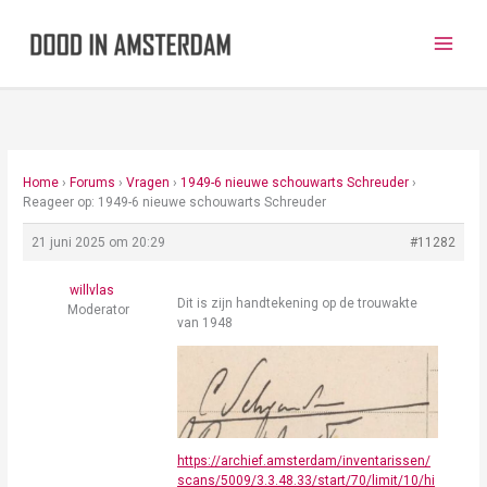
Ga
naar
de
inhoud
Home
›
Forums
›
Vragen
›
1949-6 nieuwe schouwarts Schreuder
›
Reageer op: 1949-6 nieuwe schouwarts Schreuder
21 juni 2025 om 20:29
#11282
willvlas
Dit is zijn handtekening op de trouwakte
Moderator
van 1948
https://archief.amsterdam/inventarissen/
scans/5009/3.3.48.33/start/70/limit/10/hi