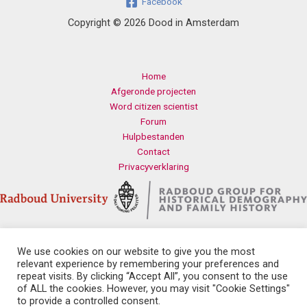
Facebook
Copyright © 2026 Dood in Amsterdam
Home
Afgeronde projecten
Word citizen scientist
Forum
Hulpbestanden
Contact
Privacyverklaring
We use cookies on our website to give you the most
Contact
relevant experience by remembering your preferences and
Radboud Universiteit
repeat visits. By clicking “Accept All”, you consent to the use
Erasmusplein 1
of ALL the cookies. However, you may visit "Cookie Settings"
6525 HT Nijmegen
to provide a controlled consent.