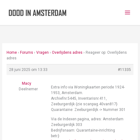
Ga
naar
de
inhoud
Home
›
Forums
›
Vragen
›
Overlijdens adres
›
Reageer op: Overlijdens
adres
28 juni 2025 om 13:33
#11335
Macy
Extra info via Woningkaarten periode 1924-
Deelnemer
1953, Amsterdam.
Archiefnr.5445, Inventarisnr.411,
Zeeburgerdijk {zie scanpag.40van817}
Quarantaine: Zeeburgerdijk -> Nummer 301
Via de Indexen pagina, adres: Amsterdam
Zeeburgerdijk 303
Bedrijfsnaam: Quarantaine-inrichting
betr.}