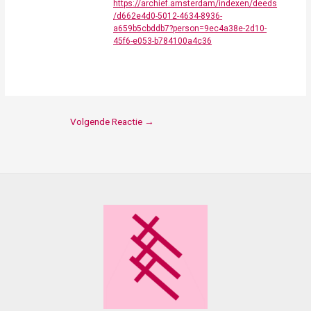
https://archief.amsterdam/indexen/deeds
/d662e4d0-5012-4634-8936-
a659b5cbddb7?person=9ec4a38e-2d10-
45f6-e053-b784100a4c36
Volgende Reactie
→