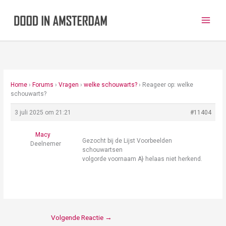
Ga
naar
de
inhoud
Home
›
Forums
›
Vragen
›
welke schouwarts?
›
Reageer op: welke
schouwarts?
3 juli 2025 om 21:21
#11404
Macy
Gezocht bij de Lijst Voorbeelden
Deelnemer
schouwartsen
volgorde voornaam A} helaas niet herkend.
Volgende Reactie
→