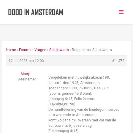
Ga
naar
de
inhoud
Home
›
Forums
›
Vragen
›
Schouwarts
›
Reageer op: Schouwarts
12 juli 2025 om 12:03
#11472
Macy
Vergeleken met huwelijksakte,nr.198,
Deelnemer
datum 1 dec 1948, Amsterdam,
Toegangsnr.5009, Inv.8322, Deel SL 2
(voorm. gemeente Sloten),
(scanpag.4/15, Folio 2verso.
Huw.akte,nr.198).
De handtekening van de bruidegom, beroep
arts wonende te Amsterdam,
komt volgens mij overeen met die van de
schouwarts bij deze vraag.
Zie scanpag.4/15}