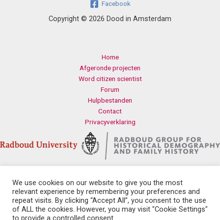
Facebook
Copyright © 2026 Dood in Amsterdam
Home
Afgeronde projecten
Word citizen scientist
Forum
Hulpbestanden
Contact
Privacyverklaring
We use cookies on our website to give you the most
Contact
relevant experience by remembering your preferences and
Radboud Universiteit
repeat visits. By clicking “Accept All”, you consent to the use
Erasmusplein 1
of ALL the cookies. However, you may visit "Cookie Settings"
6525 HT Nijmegen
to provide a controlled consent.