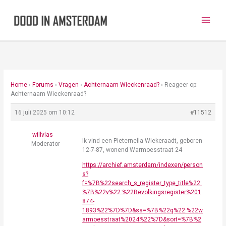
Ga
naar
de
inhoud
Home
›
Forums
›
Vragen
›
Achternaam Wieckenraad?
›
Reageer op:
Achternaam Wieckenraad?
16 juli 2025 om 10:12
#11512
willvlas
Ik vind een Pieternella Wiekeraadt, geboren
Moderator
12-7-87, wonend Warmoesstraat 24
https://archief.amsterdam/indexen/person
s?
f=%7B%22search_s_register_type_title%22:
%7B%22v%22:%22Bevolkingsregister%201
874-
1893%22%7D%7D&ss=%7B%22q%22:%22w
armoesstraat%2024%22%7D&sort=%7B%2