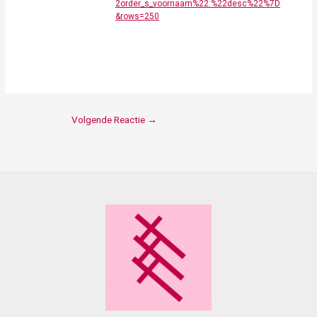
2order_s_voornaam%22:%22desc%22%7D
&rows=250
Volgende Reactie
→