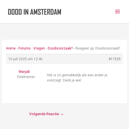
Ga
naar
de
inhoud
Home
›
Forums
›
Vragen
›
Doodsoorzaak?
›
Reageer op: Doodsoorzaak?
16 juli 2025 om 12:46
#11525
MarjaB
Het is zo gemakkelijk als een ander je
Deelnemer
voorzegt. Dank je wel.
Volgende Reactie
→