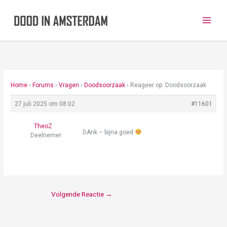
Ga
naar
de
inhoud
Home
›
Forums
›
Vragen
›
Doodsoorzaak
›
Reageer op: Doodsoorzaak
27 juli 2025 om 08:02
#11601
TheoZ
DAnk – bijna goed
Deelnemer
Volgende Reactie
→