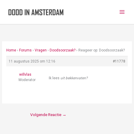
Ga
naar
de
inhoud
Home
›
Forums
›
Vragen
›
Doodsoorzaak?
›
Reageer op: Doodsoorzaak?
11 augustus 2025 om 12:16
#11778
willvlas
Ik lees
uit bekkenvaten?
Moderator
Volgende Reactie
→