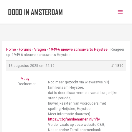
Ga
naar
de
inhoud
Home
›
Forums
›
Vragen
›
1949-6 nieuwe schouwarts Heystee
›
Reageer
op: 1949-6 nieuwe schouwarts Heystee
13 augustus 2025 om 22:19
#11810
Macy
Nog meer gezocht via wiewaswie.nl/}
Deelnemer
familienaam Heystee,
dat is doorelkaar vermeld vanaf burgerlijke
stand periode,
huwelijksakten van voorouders met
spelling Heijstee, Heystee.
Meer informatie daarover}
https://cbgfamilienamen.nl/nfb/
Verder zoals op deze website CBG,
Nederlandse Familienamenbank.