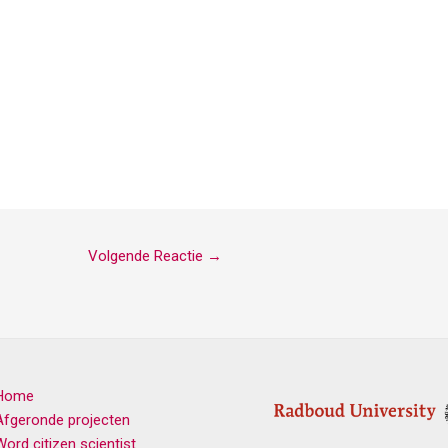
Volgende Reactie
→
Home
Afgeronde projecten
Word citizen scientist