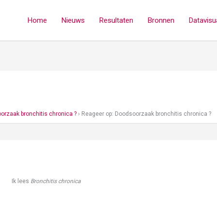
Home
Nieuws
Resultaten
Bronnen
Datavisua
orzaak bronchitis chronica ?
›
Reageer op: Doodsoorzaak bronchitis chronica ?
Ik lees
Bronchitis chronica