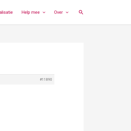
Zoeken
lisatie
Help mee
Over
#11890