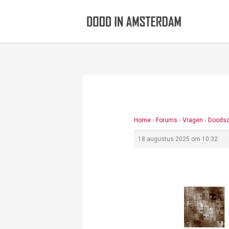
Ga
naar
de
inhoud
Home
›
Forums
›
Vragen
›
Doodso
18 augustus 2025 om 10:32