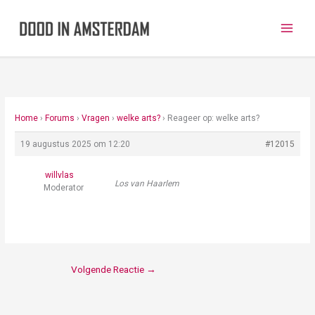
Ga
naar
de
inhoud
Home
›
Forums
›
Vragen
›
welke arts?
›
Reageer op: welke arts?
19 augustus 2025 om 12:20
#12015
willvlas
Los van Haarlem
Moderator
Volgende Reactie
→