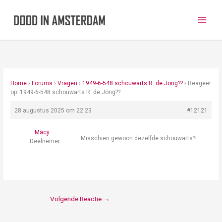
Ga
naar
de
inhoud
Home
›
Forums
›
Vragen
›
1949-6-548 schouwarts R. de Jong??
›
Reageer
op: 1949-6-548 schouwarts R. de Jong??
28 augustus 2025 om 22:23
#12121
Macy
Misschien gewoon dezelfde schouwarts?!
Deelnemer
Volgende Reactie
→