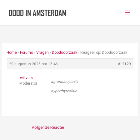
Ga
naar
de
inhoud
Home
›
Forums
›
Vragen
›
Doodsoorzaak
›
Reageer op: Doodsoorzaak
29 augustus 2025 om 15:46
#12129
willvlas
agranulocytosis
Moderator
hyperthyreoïdie
Volgende Reactie
→