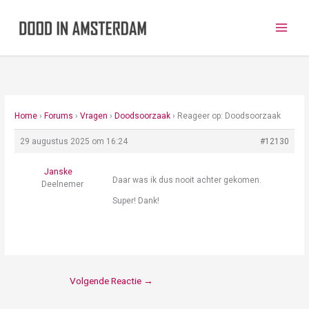
Ga
naar
de
inhoud
Home
›
Forums
›
Vragen
›
Doodsoorzaak
›
Reageer op: Doodsoorzaak
29 augustus 2025 om 16:24
#12130
Janske
Daar was ik dus nooit achter gekomen.
Deelnemer
Super! Dank!
Volgende Reactie
→