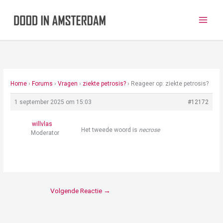
Ga
naar
de
inhoud
Home
›
Forums
›
Vragen
›
ziekte petrosis?
›
Reageer op: ziekte petrosis?
1 september 2025 om 15:03
#12172
willvlas
Het tweede woord is
necrose
Moderator
Volgende Reactie
→