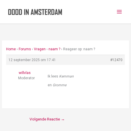
Ga
naar
de
inhoud
Home
›
Forums
›
Vragen
›
naam ?
›
Reageer op: naam ?
12 september 2025 om 17:41
#12470
willvlas
Ik lees
Kemman
Moderator
en
Gromme
Volgende Reactie
→