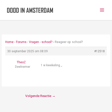
Ga
naar
de
inhoud
Home
›
Forums
›
Vragen
›
school?
›
Reageer op: school?
30 september 2025 om 08:09
#12518
TheoZ
1 w kwekeling ,,
Deelnemer
Volgende Reactie
→