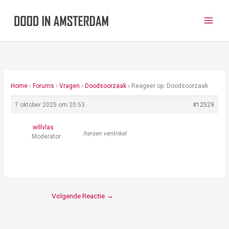
Ga
naar
de
inhoud
Home
›
Forums
›
Vragen
›
Doodsoorzaak
›
Reageer op: Doodsoorzaak
7 oktober 2025 om 20:53
#12529
willvlas
hersen ventrikel
Moderator
Volgende Reactie
→