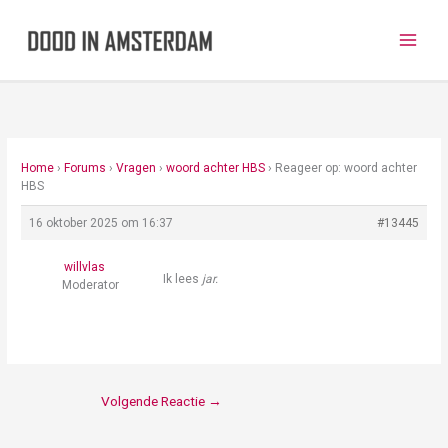
Ga
naar
de
inhoud
Home
›
Forums
›
Vragen
›
woord achter HBS
›
Reageer op: woord achter
HBS
16 oktober 2025 om 16:37
#13445
willvlas
Ik lees
jar.
Moderator
Volgende Reactie
→