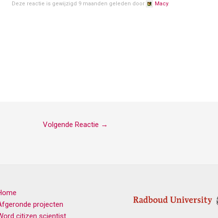
Deze reactie is gewijzigd 9 maanden geleden door
Macy
.
Volgende Reactie
→
Home
Afgeronde projecten
Word citizen scientist