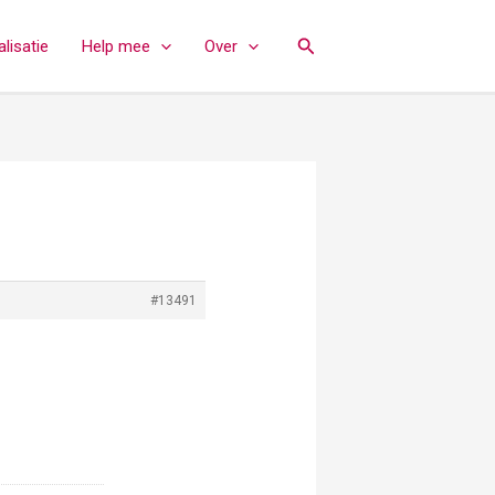
Zoeken
lisatie
Help mee
Over
#13491