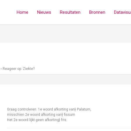
Home
Nieuws
Resultaten
Bronnen
Datavisua
›
Reageer op: Ziekte?
Graag controleren. 1e woord afkorting van} Palatum,
misschien 2e woord afkorting van} fissum
Het 2e woord lijkt geen afkorting} fris