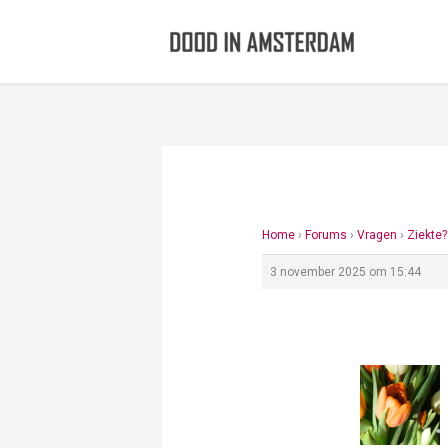
Ga
naar
de
inhoud
Home
›
Forums
›
Vragen
›
Ziekte?
3 november 2025 om 15:44