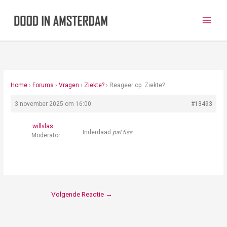
Ga
naar
de
inhoud
Home
›
Forums
›
Vragen
›
Ziekte?
›
Reageer op: Ziekte?
3 november 2025 om 16:00
#13493
willvlas
Inderdaad
pal fiss
Moderator
Volgende Reactie
→