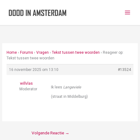
Ga
naar
de
inhoud
Home
›
Forums
›
Vragen
›
Tekst tussen twee woorden
›
Reageer op:
Tekst tussen twee woorden
16 november 2025 om 13:10
#13524
willvlas
Ik lees
Langeviele
Moderator
(straat in Middelburg)
Volgende Reactie
→