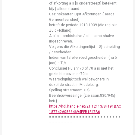
of afkorting a s [s onderstreept] betekent
bijv.} alleenstaand.
Gezinskaarten Lijst Afkortingen (Haags
Gemeentearchief)
betreft de periode 1913-1939 (die regio in
Zuid-Holland).
A of a = ambtshalve / a.i. = ambtshalve
ingeschreven.
Volgens die Afkortingenlijst = S} scheiding
/ gescheiden.
Indien van tafel-en-bed gescheiden (na 5
jaar) = T //
Conclusie} Huisnr.70 of 70 a is niet het
gezin hierboven nr.70 b.
Waarschijnlijk toch wel bewoners in
dezelfde straat in Middelburg.
Spelling straatnaam zie}
Beenhouwerssingel (zie scan.830/945}
betr.}
https://hdl.handle.net/21.12113/8F191BAC
187742A08664694EFB1F47B6
= = = = = = = = = = = = = = = = = = = = = = = =
= = = = = = = =