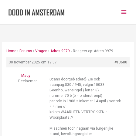
Ga
naar
de
inhoud
Home
›
Forums
›
Vragen
›
Adres 9979
›
Reageer op: Adres 9979
30 november 2025 om 19:37
#13680
Macy
Scans doorgebladerd} Zie ook
Deelnemer
scanpag.830 / 945, volgnr.10033.
Beenhouwer-singel } letter K }
nummer 70 b (b = onderstreept)
periode in 1908 = inkomst 14 april / vertrek
= 4 mei //
kolom WAARHEEN VERTROKKEN =
Woonplaats //
= = = =
Misschien toch nagaan via burgerlijke
stand, bevolkingsregister,