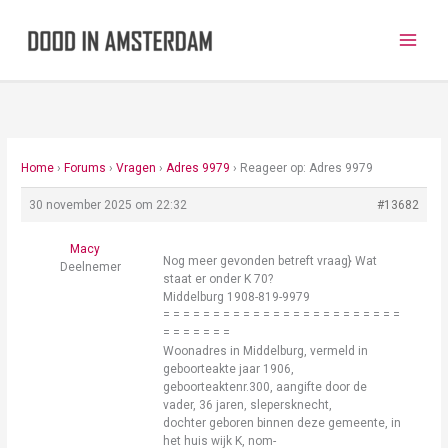
Ga
naar
de
inhoud
Home
›
Forums
›
Vragen
›
Adres 9979
›
Reageer op: Adres 9979
30 november 2025 om 22:32
#13682
Macy
Nog meer gevonden betreft vraag} Wat
Deelnemer
staat er onder K 70?
Middelburg 1908-819-9979
= = = = = = = = = = = = = = = = = = = = = = = =
= = = = = = =
Woonadres in Middelburg, vermeld in
geboorteakte jaar 1906,
geboorteaktenr.300, aangifte door de
vader, 36 jaren, slepersknecht,
dochter geboren binnen deze gemeente, in
het huis wijk K, nom-