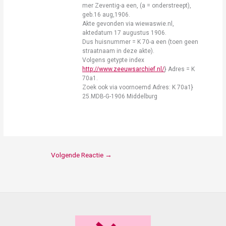
mer Zeventig-a een, (a = onderstreept),
geb.16 aug,1906.
Akte gevonden via wiewaswie.nl,
aktedatum 17 augustus 1906.
Dus huisnummer = K 70-a een (toen geen
straatnaam in deze akte).
Volgens getypte index
http://www.zeeuwsarchief.nl/
} Adres = K
70a1.
Zoek ook via voornoemd Adres: K 70a1}
25.MDB-G-1906 Middelburg
Volgende Reactie
→