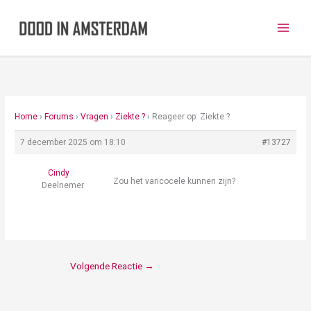
Ga
naar
de
inhoud
Home
›
Forums
›
Vragen
›
Ziekte ?
›
Reageer op: Ziekte ?
7 december 2025 om 18:10
#13727
Cindy
Zou het varicocele kunnen zijn?
Deelnemer
Volgende Reactie
→