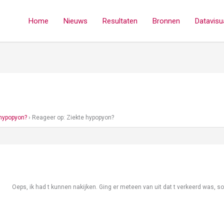
Home
Nieuws
Resultaten
Bronnen
Datavisua
 hypopyon?
›
Reageer op: Ziekte hypopyon?
Oeps, ik had t kunnen nakijken. Ging er meteen van uit dat t verkeerd was, so