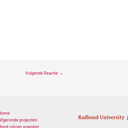
Volgende Reactie
→
Home
Afgeronde projecten
Word citizen scientist