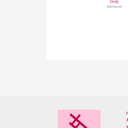
Cindy
Deelnemer