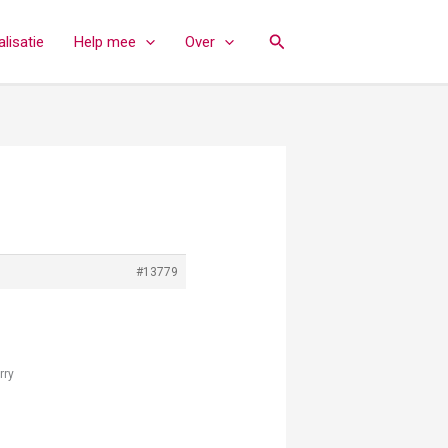
Zoeken
lisatie
Help mee
Over
#13779
rry