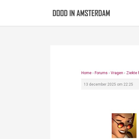
Ga
naar
de
inhoud
Home
›
Forums
›
Vragen
›
Ziekte
13 december 2025 om 22:25