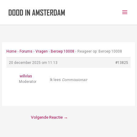
Ga
naar
de
inhoud
Home
›
Forums
›
Vragen
›
Beroep 10008
›
Reageer op: Beroep 10008
20 december 2025 om 11:13
#13825
willvlas
Ik lees
Commissionair
Moderator
Volgende Reactie
→