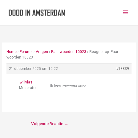
Ga
naar
de
inhoud
Home
›
Forums
›
Vragen
›
Paar woorden 10023
›
Reageer op: Paar
woorden 10023
21 december 2025 om 12:22
#13839
willvlas
Ik lees
toestand laten
Moderator
Volgende Reactie
→