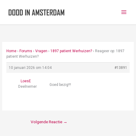
Ga
naar
de
inhoud
Home
›
Forums
›
Vragen
›
1897 patient Werhuizen?
›
Reageer op: 1897
patient Werhuizen?
10 januari 2026 om 14:04
#13891
LoesE
Goed bezig!!!
Deelnemer
Volgende Reactie
→